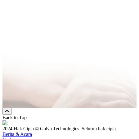
Nama Perusahaan
*
Alamat Email
*
Nomor Hp
*
Pesan
* Mandatory Field
Pilih Cara Kami Menghubungi Anda
Email
Nomor Hp
Keduanya
Back to Top
2024 Hak Cipta © Galva Technologies. Seluruh hak cipta.
Berita & Acara