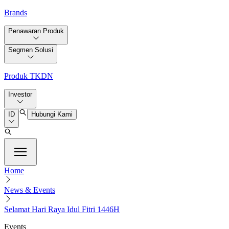
Brands
Penawaran Produk
Segmen Solusi
Produk TKDN
Investor
ID
Hubungi Kami
Home
News & Events
Selamat Hari Raya Idul Fitri 1446H
Events