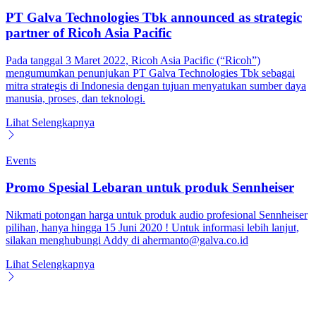
PT Galva Technologies Tbk announced as strategic
partner of Ricoh Asia Pacific
Pada tanggal 3 Maret 2022, Ricoh Asia Pacific (“Ricoh”)
mengumumkan penunjukan PT Galva Technologies Tbk sebagai
mitra strategis di Indonesia dengan tujuan menyatukan sumber daya
manusia, proses, dan teknologi.
Lihat Selengkapnya
Events
Promo Spesial Lebaran untuk produk Sennheiser
Nikmati potongan harga untuk produk audio profesional Sennheiser
pilihan, hanya hingga 15 Juni 2020 ! Untuk informasi lebih lanjut,
silakan menghubungi Addy di ahermanto@galva.co.id
Lihat Selengkapnya