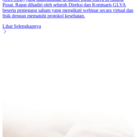
Pusat. Rapat dihadiri oleh seluruh Direksi dan Komisaris GLVA
beserta pemegang saham yang mengikuti webinar secara virtual dan
fisik dengan mematuhi protokol kesehatan.
Lihat Selengkapnya
Nama Perusahaan
*
Alamat Email
*
Nomor Hp
*
Pesan
* Mandatory Field
Pilih Cara Kami Menghubungi Anda
Email