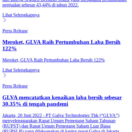
penjualan sebesar 43,44% di tahun 2022.
Lihat Selengkapnya
Press Release
Meroket, GLVA Raih Pertumbuhan Laba Bersih
122%
Meroket, GLVA Raih Pertumbuhan Laba Bersih 122%
Lihat Selengkapnya
Press Release
GLVA mencatatkan kenaikan laba bersih sebesar
30,35% di tengah pandemi
Jakarta, 20 Juni 2022 - PT Galva Technologies Tbk (“GLVA”)
menyelenggarakan Rapat Umum Pemegang Saham Tahunan
(RUPST) dan Rapat Umum Pemegang Saham Luar Biasa
(RUPSLB) yang dilaksanakan di kantor pusat Galva di Jakarta